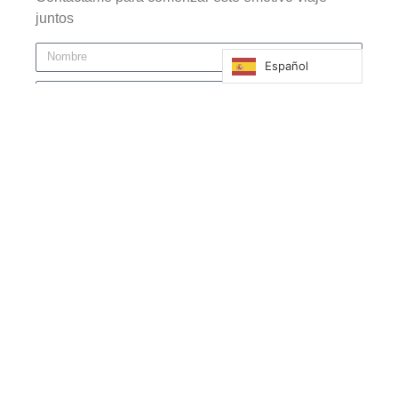
juntos
Español
He leído y acepto la política de privacidad
Enviar
POLÍTICA DE PRIVACIDAD