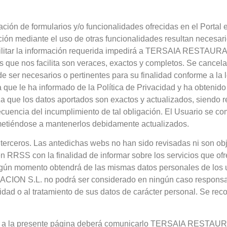
ción de formularios y/o funcionalidades ofrecidas en el Portal 
ción mediante el uso de otras funcionalidades resultan necesar
 facilitar la información requerida impedirá a TERSAIA RESTAUR
s que nos facilita son veraces, exactos y completos. Se cancel
e ser necesarios o pertinentes para su finalidad conforme a la l
 que le ha informado de la Política de Privacidad y ha obtenido 
a que los datos aportados son exactos y actualizados, siendo r
cuencia del incumplimiento de tal obligación. El Usuario se co
ometiéndose a mantenerlos debidamente actualizados.
de terceros. Las antedichas webs no han sido revisadas ni son obj
S con la finalidad de informar sobre los servicios que ofrec
ngún momento obtendrá de las mismas datos personales de los 
ON S.L. no podrá ser considerado en ningún caso responsable
idad o al tratamiento de sus datos de carácter personal. Se rec
ace a la presente página deberá comunicarlo TERSAIA RESTAUR