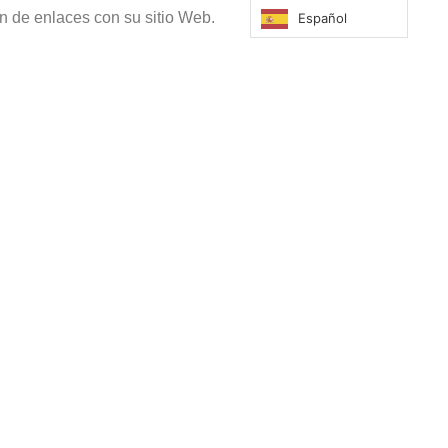
 de enlaces con su sitio Web.
Español
vicio, mientras se mantenga la relación
 conservarse cuando sean necesarios para el
rán bloqueados a disposición de la
ades nacidas del tratamiento de los datos
n el nivel de seguridad adecuado al riesgo de
ción, pérdida o alteración accidental o ilícita de
 a dichos datos.
ete a informar y a garantizar por medio de una
rsona a la cual le haga accesible la