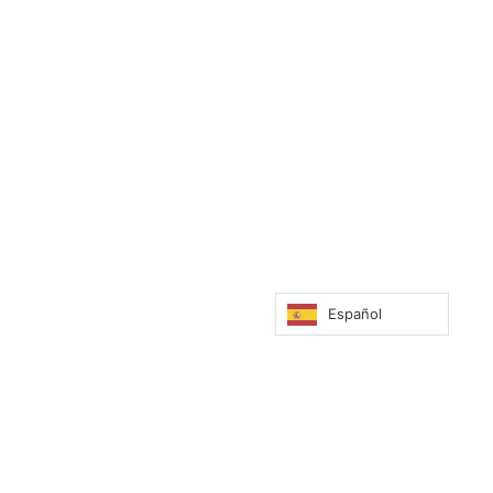
CARTA,
VINOS
CAFÉS
CÓCT
Español
Y
Y
TÉS
APERI